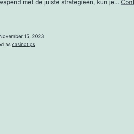
apend met de juiste strategieën, kun je…
Cont
Ga
e
aar
November 15, 2023
as
ed as
casinotips
Vegas
eizen?
ro-
ips
oor
et
pelen
n