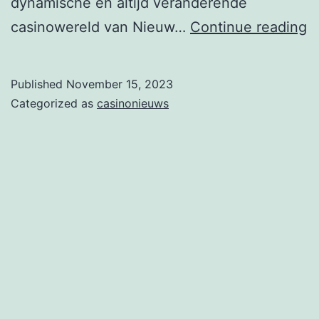
dynamische en altijd veranderende
N
casinowereld van Nieuw…
Continue reading
D
P
Published
November 15, 2023
u
Categorized as
casinonieuws
u
o
v
s
g
n