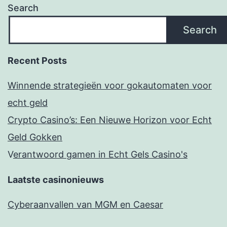
Search
Search
Recent Posts
Winnende strategieën voor gokautomaten voor
echt geld
Crypto Casino’s: Een Nieuwe Horizon voor Echt
Geld Gokken
V
erantwoord gamen in Echt Gels Casino's
Laatste casinonieuws
Сyberaanvallen van MGM en Caesar